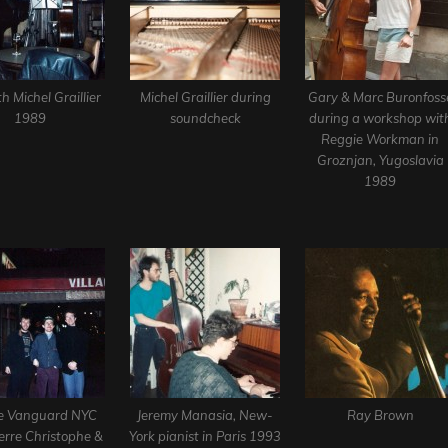
th Michel Graillier
Michel Graillier during
Gary & Marc Buronfoss
1989
soundcheck
during a workshop wit
Reggie Workman in
Groznjan, Yugoslavia
1989
ge Vanguard NYC
Jeremy Manasia, New-
Ray Brown
erre Christophe &
York pianist in Paris 1993