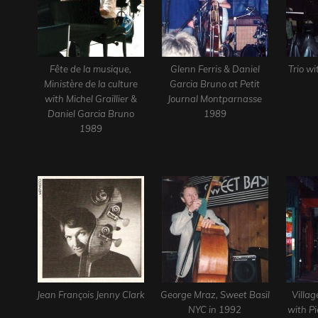
Fête de la musique,
Glenn Ferris & Daniel
Trio wi
Ministère de la culture
Garcia Bruno at Petit
with Michel Graillier &
Journal Montparnasse
Daniel Garcia Bruno
1989
1989
Jean François Jenny Clark
George Mraz, Sweet Basil
Villa
NYC in 1992
with Pi