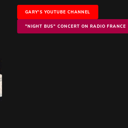
GARY'S YOUTUBE CHANNEL
"NIGHT BUS" CONCERT ON RADIO FRANCE