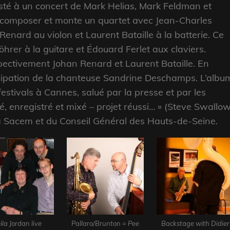
sté à un concert de Mark Helias, Mark Feldman et
 à composer et monte un quartet avec Jean-Charles
nard au violon et Laurent Bataille à la batterie. Ce
öhrer à la guitare et Édouard Ferlet aux claviers.
pectivement Johan Renard et Laurent Bataille.
En
icipation de la chanteuse Sandrine Deschamps. L’albu
estivals à Cannes, salué par la presse et par les
joué, enregistré et mixé – projet réussi… » (Steve Swallow
 la Sacem et du Conseil Général des Hauts-de-Seine.
ila Jordan live
Pallaro/Brunton = Pee
Backstage with Didier