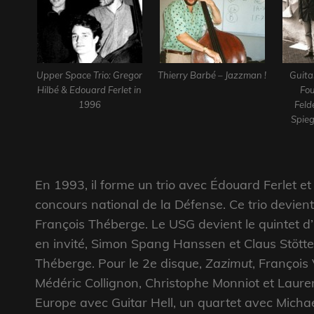
Upper Space Trio: Gregor
Thierry Barbé – Jazzman !
Guita
Hilbé & Edouard Ferlet in
Fou
1996
Feld
Spieg
En 1993, il forme un trio avec Édouard Ferlet et 
concours national de la Défense. Ce trio devi
François Théberge. Le USG devient le quintet d
en invité, Simon Spang Hanssen et Claus Stött
Théberge. Pour le 2e disque,
Zazimut
, François 
Médéric Collignon, Christophe Monniot et Lauren
Europe avec Guitar Hell, un quartet avec Micha