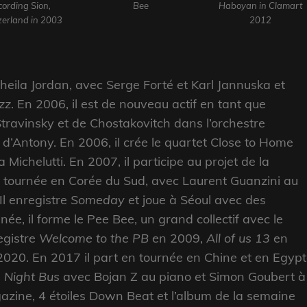
cording Sion,
Bee
Haboyan in Clamart
zerland in 2003
2012
heila Jordan, avec Serge Forté et Karl Jannuska et
zz
. En 2006, il est de nouveau actif en tant que
Stravinsky et de Chostakovitch dans l’orchestre
 d’Antony.
En 2006, il crée le quartet Close to Home
a Michelutti.
En 2007, il participe au projet de la
 tournée en Corée du Sud, avec Laurent Guanzini au
Il enregistre
Someday
et joue à Séoul avec des
e, il forme le Pee Bee, un grand collectif avec le
registre
Welcome to the PB
en 2009,
All of us 13
en
020. En 2017 il part en tournée en Chine et en Egyp
e
Night Bus
avec Bojan Z au piano et Simon Goubert à
azine, 4 étoiles Down Beat et l’album de la semaine