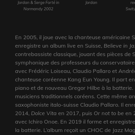
Jordan & Serge Forté in
Jordan
re
Normandy 2002
Swit
En 2005, il joue avec la chanteuse américaine S
enregistre un album live en Suisse,
Believe in Ja
contrebassiste classique, jouant des pièces de 
symphonique des professeurs du conservatoire
avec Frédéric Loiseau, Claudio Pallaro et André
chanteuse coréenne Kang Eun Young. Il part en
piano et de nouveau Gregor Hilbe à la batterie. 
musiciens traditionnels coréens. Cette même anné
saxophoniste italo-suisse Claudio Pallaro. Il en
2014,
Dolce Vita
en 2017, puis
Or not to be
en 2
avec Ichiro Onoe. En 2019 il forme et enregistr
la batterie. L’album reçoit un CHOC de Jazz Mag