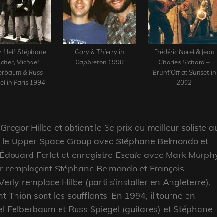
r Hell: Stéphane
Gary & Thierry in
Frédéric Norel & Jean
cher, Michael
Capbreton 1998
Charles Richard –
erbaum & Russ
Brunt’Off at Sunset in
el in Paris 1994
2002
Gregor Hilbe et obtient le 3e prix du meilleur soliste a
ent le Upper Space Group avec Stéphane Belmondo et
’Édouard Ferlet et enregistre
Escale
avec Mark Murph
er remplaçant Stéphane Belmondo et François
Verly remplace Hilbe (parti s’installer en Angleterre),
t Thion sont les soufflants.
En 1994, il tourne en
el Felberbaum et Russ Spiegel (guitares) et Stéphane