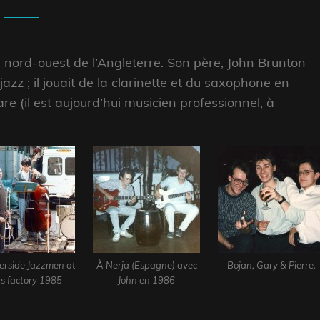
 nord-ouest de l’Angleterre. Son père, John Brunton
zz ; il jouait de la clarinette et du saxophone en
re (il est aujourd’hui musicien professionnel, à
erside Jazzmen at
À Nerja (Espagne) avec
Bojan, Gary & Pierre.
s factory 1985
John en 1986