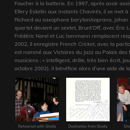
Foucher à la batterie.
En 1997, après avoir assi
Ellery Eskelin aux Instants Chavirés, il se met
Richard au saxophone baryton/soprano, Johan Re
quartet devient un sextet, Brunt’Off, avec Éric L
Frédéric Norel et Luc Isenmann remplacent res
2002, il enregistre
French Cricket
, avec la part
est nommé aux Victoires du Jazz au Palais des f
musiciens : « intelligent, drôle, très bien écrit, 
octobre 2002). Il bénéficie alors d’une aide de
Rehearsal with Sheila
Dedication from Sheila
She