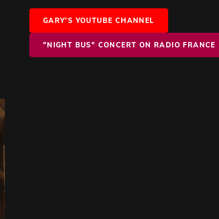
GARY'S YOUTUBE CHANNEL
"NIGHT BUS" CONCERT ON RADIO FRANCE