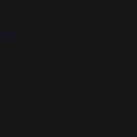
stre –
nther
 –