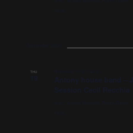
Avec : Andrea Michelutti, Patrick Cabon
FALSE
November 2026
November 19 @ 7:45 pm
THU
19
Antony house band – 
Session Cecil Recchia
Avec : Andrea Michelutti, Patrick Cabon
FALSE