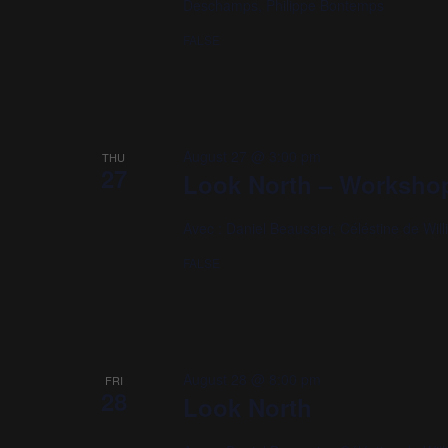
Deschamps, Philippe Bontemps
t
c
S
e
FALSE
e
h
.
a
a
r
c
n
August 27 @ 3:00 pm
THU
h
27
d
Look North – Worksho
f
V
o
Avec : Daniel Beaussier, Céléstine de Will
r
i
FALSE
E
e
v
w
e
n
s
August 28 @ 8:00 pm
FRI
t
28
Look North
N
s
b